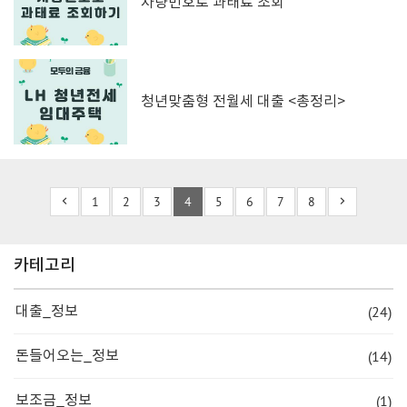
차량번호로 과태료 조회
청년맞춤형 전월세 대출 <총정리>
1
2
3
4
5
6
7
8
카테고리
(24)
대출_정보
(14)
돈들어오는_정보
(1)
보조금_정보