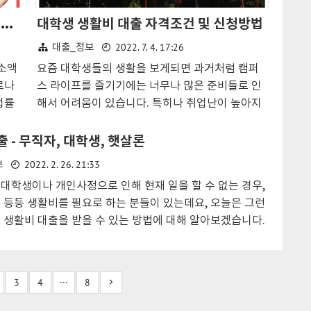
2023년 무직자 비상금대출 가능한 곳, 증빙서류 없이 소액대출 저신용대출
대학생 생활비 대출 자격조건 및 신청방법
2022. 7. 4. 17:26
대출_정보
 소액
요즘 대학생들의 생활을 보게되면 과거처럼 캠퍼
로나
스 라이프를 즐기기에는 너무나 많은 준비들로 인
업률
해서 어려움이 있습니다. 특히나 취업난이 높아지
들어
면서 더 높은 스펙을 요구하고 이로인해 학원비나
비해
기타 준비해야하는 자금이 많아지기 때문인것 같
 - 무직자, 대학생, 햇살론
 예상
습니다. 이러한 이유로 정부에서는 대학생 생활비
2022. 2. 26. 21:33
보
 있어
대출을 지원하고 있으니 생활비로 부담이 되고 있
대학생이나 개인사정으로 인해 현재 일을 할 수 없는 경우,
수익이
다면 참고 하시길 바라며 대학생 생활비 대출 가능
 등등 생활비를 필요로 하는 분들이 있는데요, 오늘은 그런
지만
한곳 자격조건 및 신청방법에 대해 알아보도록 하
 생활비 대출을 받을 수 있는 방법에 대해 알아보겠습니다.
비상
겠습니다! 대학생 생활비 대출 자격조건 및 신청방
 생활비대출 대학생 생활비대출 햇살론 1. 무직자 생활비대
2금
법 대학생 생활비대출 1. 대학생 학자금 대출 대학
없는 분들을 대상으로 생계비를 지원해주는 상품은 청년 구
무직
생분들이라면 대부분 알고 있는 대표적인 대출상
 지원 제도와 1인가정 무소득자 생활비 지원이 대표적입니
액대출
품입니다. 여러가지 종류가 있지만 그중에도 한국
3
4
···
8
원 상품이라 과정이 까다롭고 시간이 오래걸린다는 단점이
목차
장학재단 학자금 대출을 가장 많이 이용합니다. 해
2. 대학생 생활비 대출 국가장학금 생활비 대출 대학생들이