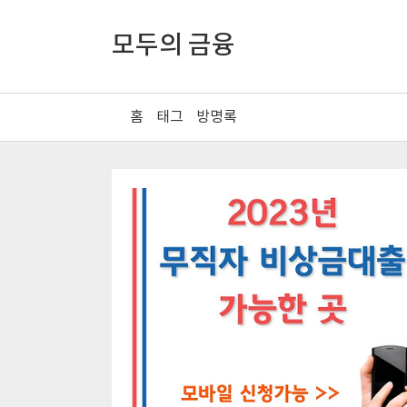
모두의 금융
홈
태그
방명록