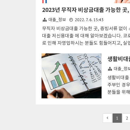
2022. 7. 6. 15:43
대출_정보
무직자 비상금대출 가능한 곳, 증빙서류 없이
대출 저신용대출 에 대해 알아보겠습니다. 코
로 인해 자영업하시는 분들도 힘들어지고, 실
도 높아지고, 금리까지 높아지면서 모두가 힘
하고 있습니다.기준금리 역시 작년 0.75%에 
생활비대출
앞으로는 1.5% ~ 1.75%까지 올라갈 것으로
대출_정
하고 있습니다. 이직을 준비 중이거나 사정이
생활비대출 
서 현재 무직자 이신분들이 많을텐데, 고정 
주부인 경우
없다보니 쉽게 대출받는 것이 어렵습니다. 하
분들을 위해
소득증빙이나 서류 없이 모바일로 간편하게 
목차 무직자
금대출을 받을 수 있는 상품들이 1금융권부터
출 소득이 
융권까지 다양하게 있습니다. 그럼 아래에서 
직자 생활비
자 비상금대출 가능한 곳, 증빙서류 없이 소
1
2
다. 정부지
저신용대출 에 대해 알아보도록 하겠습니다. 
있습니다. 