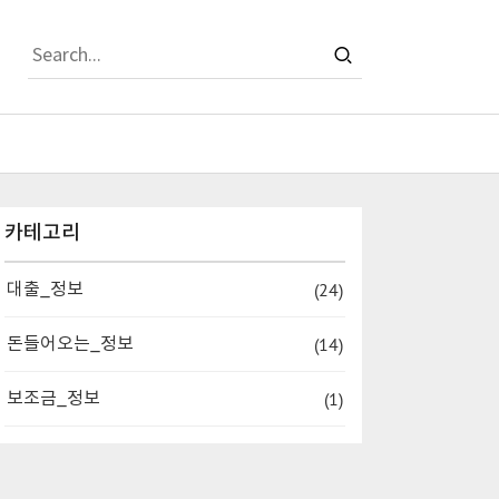
티스토리툴바
카테고리
(24)
대출_정보
(14)
돈들어오는_정보
(1)
보조금_정보