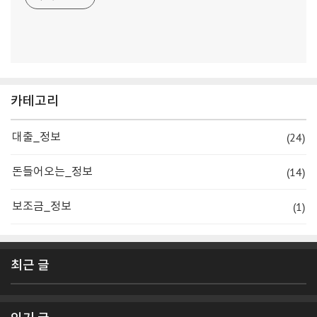
카테고리
(24)
대출_정보
(14)
돈들어오는_정보
(1)
보조금_정보
최근 글