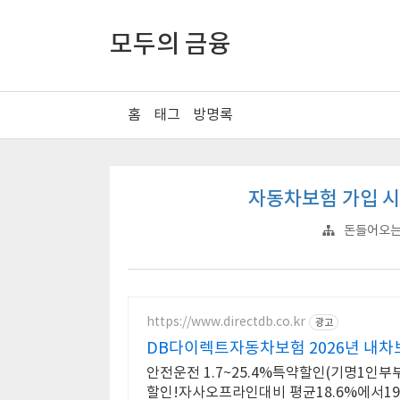
모두의 금융
홈
태그
방명록
자동차보험 가입 시
돈들어오는
https://www.directdb.co.kr
광고
DB다이렉트자동차보험 2026년 내차
안전운전 1.7~25.4%특약할인(기명1인부부한
할인!자사오프라인대비 평균18.6%에서19.0