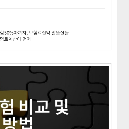
보험50%아끼자, 보험료절약 알뜰살뜰
보험료계산이 먼저!