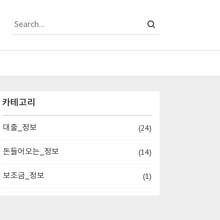
티스토리툴바
카테고리
(24)
대출_정보
(14)
돈들어오는_정보
(1)
보조금_정보