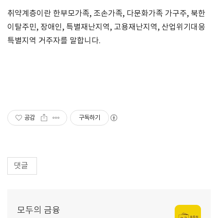
취약계층이란 한부모가족
,
조손가족
,
다문화가족 가구주
,
북한
이탈주민
,
장애인
,
특별재난지역
,
고용재난지역
,
산업위기대응
특별지역 거주자를 말합니다
.
공감
구독하기
댓글
모두의 금융