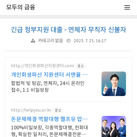
모두의 금융
긴급 정부지원 대출 - 연체자 무직자 신불자
2023. 7. 25. 16:17
카테고리 없음
http://개인회생파산지원센터.com
광고
개인회생파산 지원센터 서앤율 빚
탕감 모든 채무 해결
합법적 빚 탕감, 연체자, 24시 온라인
접수, 1:1 비밀보장
http://helpyou.or.kr
광고
돈문제해결 역할대행 헬프유 압도
적 재이용업체
100%비밀보장, 각종역할대행, 전화대
행, 확실한 일처리, 돈문제해결전문업