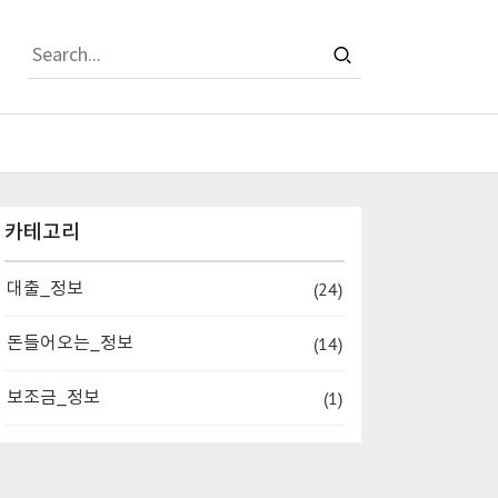
티스토리툴바
카테고리
(24)
대출_정보
(14)
돈들어오는_정보
(1)
보조금_정보